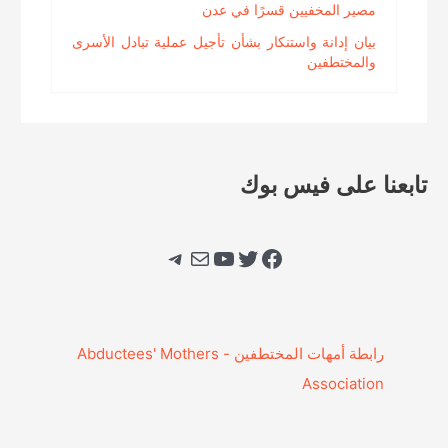
مصير المخفيين قسرًا في عدن
بيان إدانة واستنكار بشأن تأجيل عملية تبادل الأسرى
والمختطفين
تابعنا على فيس بوك
فيسبوك
تويتر
يوتيوب
بريد
تيليجرام
‎رابطة أمهات المختطفين - Abductees' Mothers
Association‎