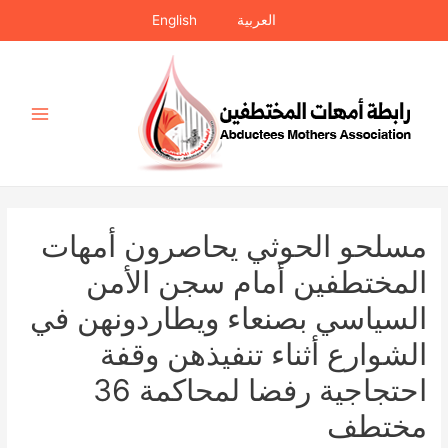
خطي
العربية
English
لى
لمحتوى
Main
Menu
مسلحو الحوثي يحاصرون أمهات
المختطفين أمام سجن الأمن
السياسي بصنعاء ويطاردونهن في
الشوارع أثناء تنفيذهن وقفة
احتجاجية رفضا لمحاكمة 36
مختطف