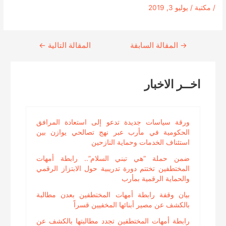
/
مكتبة
/
يوليو 3, 2019
→
Continue
المقالة السابقة
المقالة التالية
←
Reading
اخــر الاخبار
ورقة سياسات جديدة تدعو إلى استعادة المرافق
الحكومية في مأرب عبر نهج تصالحي يوازن بين
استئناف الخدمات وحماية النازحين
ضمن حملة “هي تبني السلام”.. رابطة أمهات
المختطفين تختتم دورة تدريبية حول الابتزاز الرقمي
والحماية الرقمية بمأرب
بيان وقفة رابطة أمهات المختطفين بعدن مطالبة
بالكشف عن مصير أبنائها المخفيين قسراً
رابطة أمهات المختطفين تجدد مطالبتها بالكشف عن