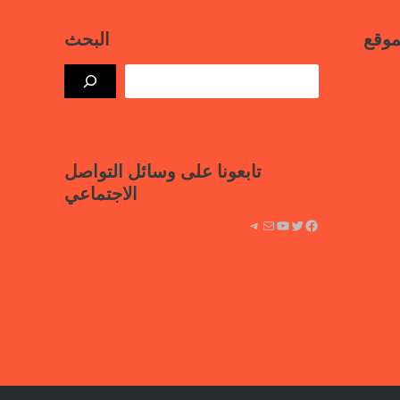
موقع
البحث
بيانات
ذة حرة
علامية
لسجون
تابعونا على وسائل التواصل
الاجتماعي
فيسبوك
تويتر
يوتيوب
بريد
تيليجرام