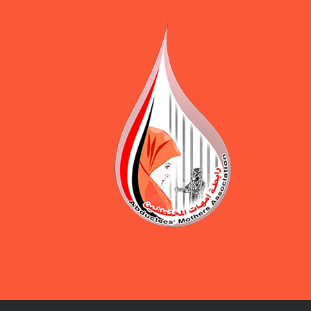
ورقة 
المرافق ال
يوازن بين 
ضمن حملة 
المختطفين
بيان و
مطالبة ب
رابطة
بالكشف ع