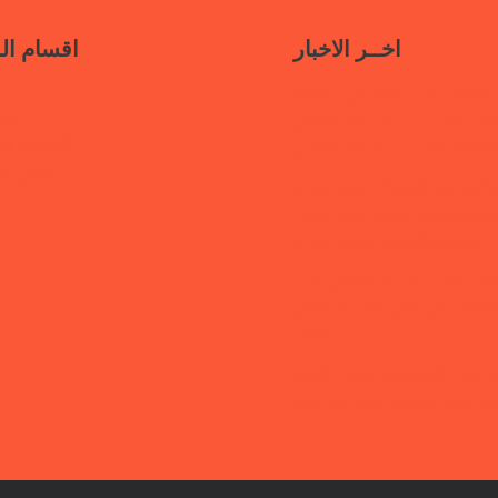
اخــر الاخبار
اقسام ال
سياسات جديدة تدعو إلى استعادة
ناف
حكومية في مأرب عبر نهج تصالحي
أنشطتنا الإ
استئناف الخدمات وحماية النازحين
قتلى ا
“هي تبني السلام”.. رابطة أمهات
 تختتم دورة تدريبية حول الابتزاز
الرقمي والحماية الرقمية بمأرب
قفة رابطة أمهات المختطفين بعدن
الكشف عن مصير أبنائها المخفيين
قسراً
 أمهات المختطفين تجدد مطالبتها
ن مصير المخفيين قسرًا في عدن