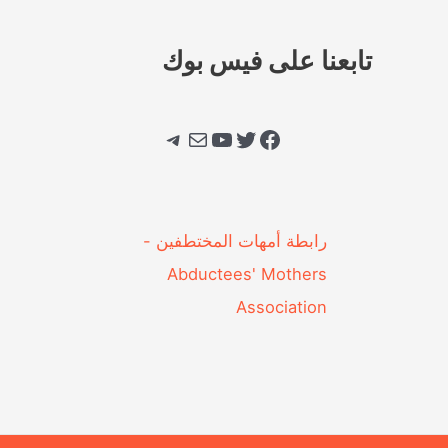
تابعنا على فيس بوك
فيسبوك
تويتر
يوتيوب
بريد
تيليجرام
‎رابطة أمهات المختطفين -
Abductees' Mothers
Association‎