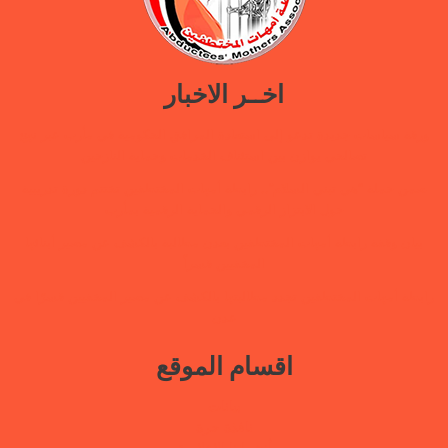
اخــر الاخبار
ورقة سياسات جديدة تدعو إلى استعادة المرافق الحكومية في مأرب عبر نهج
تصالحي يوازن بين استئناف الخدمات وحماية النازحين
ضمن حملة “هي تبني السلام”.. رابطة أمهات المختطفين تختتم دورة تدريبية
حول الابتزاز الرقمي والحماية الرقمية بمأرب
بيان وقفة رابطة أمهات المختطفين بعدن مطالبة بالكشف عن مصير أبنائها
المخفيين قسراً
رابطة أمهات المختطفين تجدد مطالبتها بالكشف عن مصير المخفيين قسرًا في
عدن
اقسام الموقع
بيانات
نافذة حرة
أنشطتنا الإعلامية