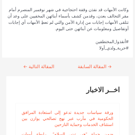
وكانت الأمهات قد نفذن وقفة احتجاجية في شهر نوفمبر المنصرم أمام
مقر التحالف بعدن، وقدمن كشف بأسماء أبنائهن المخفيين على وعد أن
تتلقى الأمهات إجابات من إدارة الأمن والتي لم تعطِ الأمهات أي إجابات
أوتفاصيل ومعلومات عن أبنائهن حتى اليوم.
#أنقذوا_المختطفين
#حرية_ولدي_أولا
→
Continue
المقالة السابقة
المقالة التالية
←
Reading
اخــر الاخبار
ورقة سياسات جديدة تدعو إلى استعادة المرافق
الحكومية في مأرب عبر نهج تصالحي يوازن بين
استئناف الخدمات وحماية النازحين
ضمن حملة “هي تبني السلام”.. رابطة أمهات