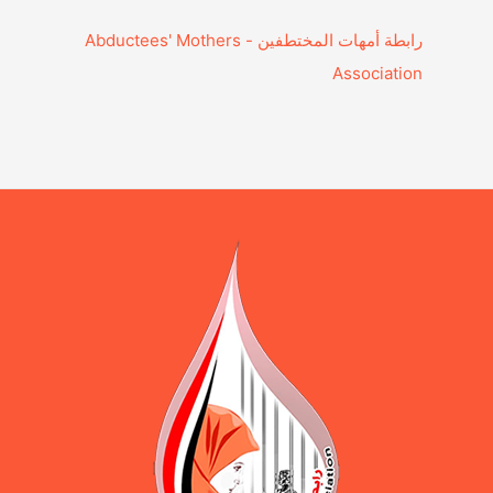
‎رابطة أمهات المختطفين - Abductees' Mothers
Association‎