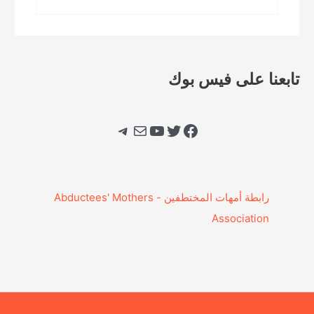
تابعنا على فيس بوك
فيسبوك
تويتر
يوتيوب
بريد
تيليجرام
‎رابطة أمهات المختطفين - Abductees' Mothers
Association‎