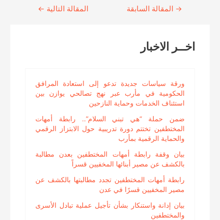
→
Continue
المقالة السابقة
المقالة التالية
←
Reading
اخــر الاخبار
ورقة سياسات جديدة تدعو إلى استعادة المرافق
الحكومية في مأرب عبر نهج تصالحي يوازن بين
استئناف الخدمات وحماية النازحين
ضمن حملة “هي تبني السلام”.. رابطة أمهات
المختطفين تختتم دورة تدريبية حول الابتزاز الرقمي
والحماية الرقمية بمأرب
بيان وقفة رابطة أمهات المختطفين بعدن مطالبة
بالكشف عن مصير أبنائها المخفيين قسراً
رابطة أمهات المختطفين تجدد مطالبتها بالكشف عن
مصير المخفيين قسرًا في عدن
بيان إدانة واستنكار بشأن تأجيل عملية تبادل الأسرى
والمختطفين