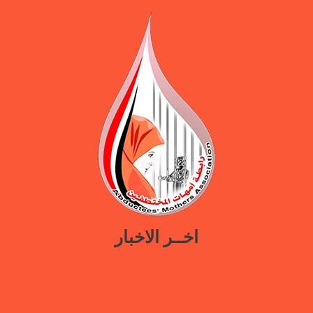
اخــر الاخبار
ورقة سياسات جديدة تدعو إلى استعادة المرافق الحكومية في مأرب عبر نهج
تصالحي يوازن بين استئناف الخدمات وحماية النازحين
ضمن حملة “هي تبني السلام”.. رابطة أمهات المختطفين تختتم دورة تدريبية