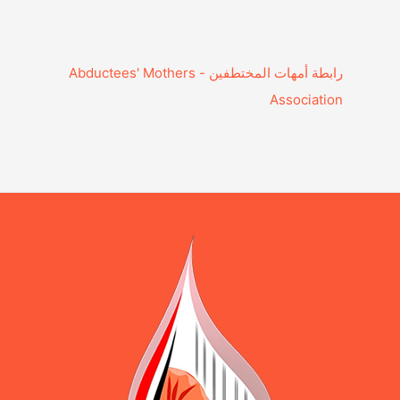
‎رابطة أمهات المختطفين - Abductees' Mothers
Association‎