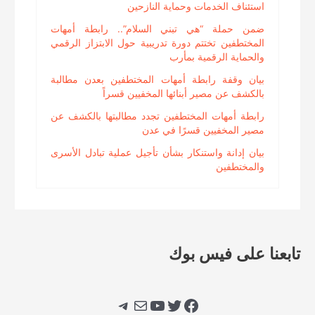
استئناف الخدمات وحماية النازحين
ضمن حملة “هي تبني السلام”.. رابطة أمهات
المختطفين تختتم دورة تدريبية حول الابتزاز الرقمي
والحماية الرقمية بمأرب
بيان وقفة رابطة أمهات المختطفين بعدن مطالبة
بالكشف عن مصير أبنائها المخفيين قسراً
رابطة أمهات المختطفين تجدد مطالبتها بالكشف عن
مصير المخفيين قسرًا في عدن
بيان إدانة واستنكار بشأن تأجيل عملية تبادل الأسرى
والمختطفين
تابعنا على فيس بوك
فيسبوك
تويتر
يوتيوب
بريد
تيليجرام