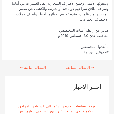
ومبعوثها الأممي وجميع الأطراف المتحاربة إنقاذ العشرات من أبنائنا
وسرعة اطلاق سراحهم دون قيد أو شرط، والكشف عن مصير
المخفيين منذ عامين، وعدم تعريض حياتهم للخطر وايقاف حملات
الاختطاف الجماعي.
صادر عن رابطة أمهات المختطفين
محافظة عدن 30 أغسطس 2019م
#أنقذوا_المختطفين
#حرية_ولدي_أولا
→
Continue
المقالة السابقة
المقالة التالية
←
Reading
اخــر الاخبار
ورقة سياسات جديدة تدعو إلى استعادة المرافق
الحكومية في مأرب عبر نهج تصالحي يوازن بين