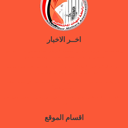
اخــر الاخبار
ورقة سياسات جديدة تدعو إلى استعادة المرافق الحكومية في مأرب عبر نهج
تصالحي يوازن بين استئناف الخدمات وحماية النازحين
ضمن حملة “هي تبني السلام”.. رابطة أمهات المختطفين تختتم دورة تدريبية
حول الابتزاز الرقمي والحماية الرقمية بمأرب
بيان وقفة رابطة أمهات المختطفين بعدن مطالبة بالكشف عن مصير أبنائها
المخفيين قسراً
رابطة أمهات المختطفين تجدد مطالبتها بالكشف عن مصير المخفيين قسرًا في
عدن
اقسام الموقع