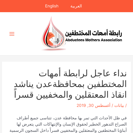
خطي
العربية
English
لى
لمحتوى
Main
Menu
نداء عاجل لرابطة أمهات
المختطفين بمحافظةعدن يناشد
انقاذ المعتقلين والمخفيين قسراً
/
بيانات
/
أغسطس 30, 2019
في ظل الأحداث التي تمر بها محافظة عدن، تتناسى جميع أطراف
الصراع التدهور الخطير لحقوق الإنسان والإنتهاكات التي يتعرض لها
أبناؤنا المختطفين والمعتقلين والمخفيين قسراً داخل السجون الرسمية