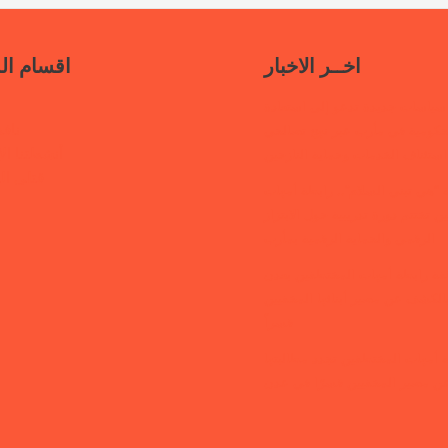
اخــر الاخبار
اقسام ال
سياسات جديدة تدعو إلى استعادة
ناف
حكومية في مأرب عبر نهج تصالحي
أنشطتنا الإ
استئناف الخدمات وحماية النازحين
قتلى ا
“هي تبني السلام”.. رابطة أمهات
 تختتم دورة تدريبية حول الابتزاز
الرقمي والحماية الرقمية بمأرب
قفة رابطة أمهات المختطفين بعدن
الكشف عن مصير أبنائها المخفيين
قسراً
 أمهات المختطفين تجدد مطالبتها
ن مصير المخفيين قسرًا في عدن