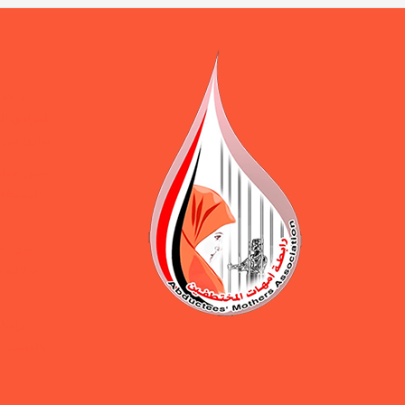
ورقة 
المرافق ال
يوازن بين 
ضمن حملة 
المختطفين
بيان و
مطالبة ب
رابطة
بالكشف ع