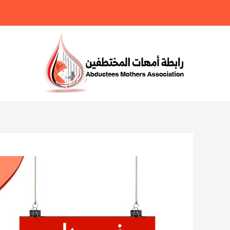
خطي
لى
لمحتوى