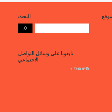
موقع
البحث
بيانات
ذة حرة
علامية
لسجون
تابعونا على وسائل التواصل
الاجتماعي
فيسبوك
تويتر
يوتيوب
بريد
تيليجرام