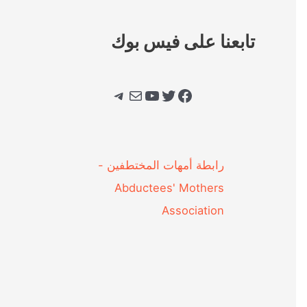
تابعنا على فيس بوك
فيسبوك
تويتر
يوتيوب
بريد
تيليجرام
‎رابطة أمهات المختطفين -
Abductees' Mothers
Association‎