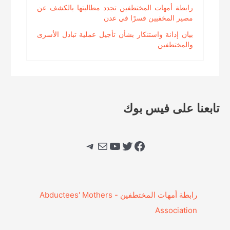
رابطة أمهات المختطفين تجدد مطالبتها بالكشف عن
مصير المخفيين قسرًا في عدن
بيان إدانة واستنكار بشأن تأجيل عملية تبادل الأسرى
والمختطفين
تابعنا على فيس بوك
فيسبوك
تويتر
يوتيوب
بريد
تيليجرام
‎رابطة أمهات المختطفين - Abductees' Mothers
Association‎