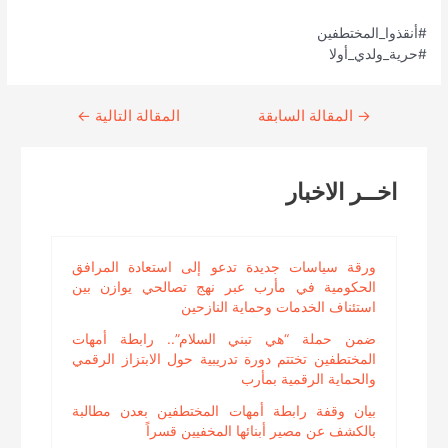
#أنقذوا_المختطفين
#حرية_ولدي_أولا
→
Continue
المقالة السابقة
المقالة التالية
←
Reading
اخــر الاخبار
ورقة سياسات جديدة تدعو إلى استعادة المرافق
الحكومية في مأرب عبر نهج تصالحي يوازن بين
استئناف الخدمات وحماية النازحين
ضمن حملة “هي تبني السلام”.. رابطة أمهات
المختطفين تختتم دورة تدريبية حول الابتزاز الرقمي
والحماية الرقمية بمأرب
بيان وقفة رابطة أمهات المختطفين بعدن مطالبة
بالكشف عن مصير أبنائها المخفيين قسراً