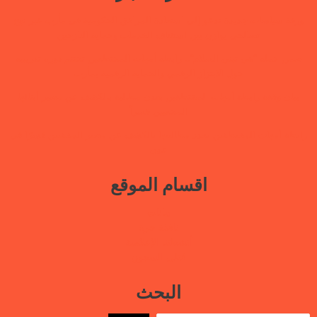
ورقة سياسات جديدة تدعو إلى استعادة المرافق الحكومية في مأرب عبر نهج
تصالحي يوازن بين استئناف الخدمات وحماية النازحين
ضمن حملة “هي تبني السلام”.. رابطة أمهات المختطفين تختتم دورة تدريبية
حول الابتزاز الرقمي والحماية الرقمية بمأرب
بيان وقفة رابطة أمهات المختطفين بعدن مطالبة بالكشف عن مصير أبنائها
المخفيين قسراً
رابطة أمهات المختطفين تجدد مطالبتها بالكشف عن مصير المخفيين قسرًا في
عدن
اقسام الموقع
بيانات
نافذة حرة
أنشطتنا الإعلامية
قتلى السجون
البحث