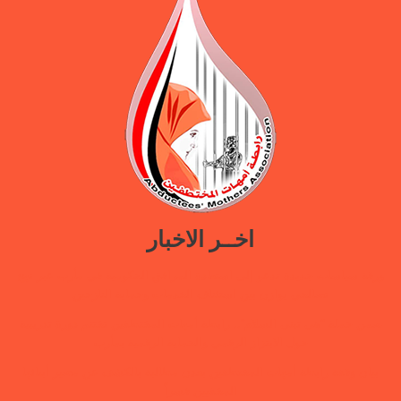
اخــر الاخبار
ورقة سياسات جديدة تدعو إلى استعادة المرافق الحكومية في مأرب عبر نهج
تصالحي يوازن بين استئناف الخدمات وحماية النازحين
ضمن حملة “هي تبني السلام”.. رابطة أمهات المختطفين تختتم دورة تدريبية
حول الابتزاز الرقمي والحماية الرقمية بمأرب
بيان وقفة رابطة أمهات المختطفين بعدن مطالبة بالكشف عن مصير أبنائها
المخفيين قسراً