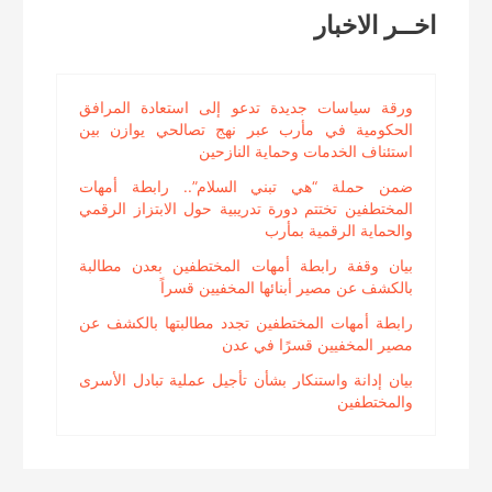
اخــر الاخبار
ورقة سياسات جديدة تدعو إلى استعادة المرافق
الحكومية في مأرب عبر نهج تصالحي يوازن بين
استئناف الخدمات وحماية النازحين
ضمن حملة “هي تبني السلام”.. رابطة أمهات
المختطفين تختتم دورة تدريبية حول الابتزاز الرقمي
والحماية الرقمية بمأرب
بيان وقفة رابطة أمهات المختطفين بعدن مطالبة
بالكشف عن مصير أبنائها المخفيين قسراً
رابطة أمهات المختطفين تجدد مطالبتها بالكشف عن
مصير المخفيين قسرًا في عدن
بيان إدانة واستنكار بشأن تأجيل عملية تبادل الأسرى
والمختطفين