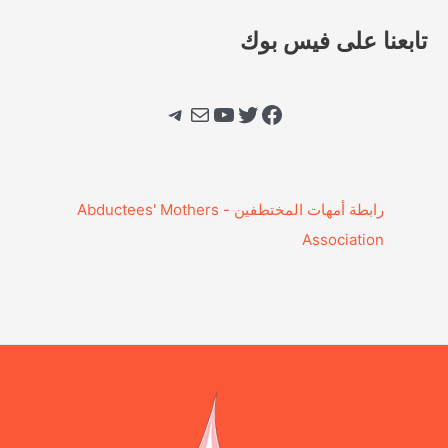
تابعنا على فيس بوك
فيسبوك
تويتر
يوتيوب
بريد
تيليجرام
‎رابطة أمهات المختطفين - Abductees' Mothers
Association‎