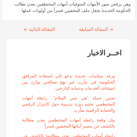
وهن يرفعن صور الأمهات المتوفيات أمهات المختطفين بعدن تطالب
الحكومة الجديدة بجعل ملف المخفيين قسراً من أولويات عملها
→
Continue
المقالة السابقة
المقالة التالية
←
Reading
اخــر الاخبار
ورقة سياسات جديدة تدعو إلى استعادة المرافق
الحكومية في مأرب عبر نهج تصالحي يوازن بين
استئناف الخدمات وحماية النازحين
ضمن حملة “هي تبني السلام”.. رابطة أمهات
المختطفين تختتم دورة تدريبية حول الابتزاز الرقمي
والحماية الرقمية بمأرب
بيان وقفة رابطة أمهات المختطفين بعدن مطالبة
بالكشف عن مصير أبنائها المخفيين قسراً
رابطة أمهات المختطفين تجدد مطالبتها بالكشف عن