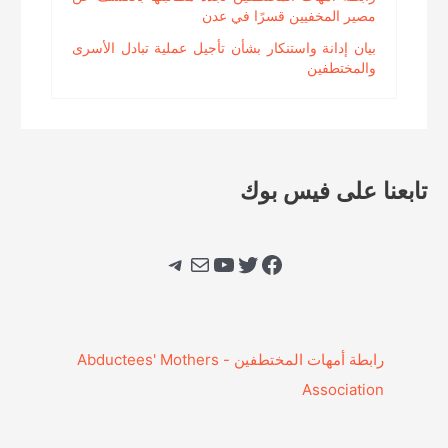
مصير المخفيين قسرًا في عدن
بيان إدانة واستنكار بشأن تأجيل عملية تبادل الأسرى
والمختطفين
تابعنا على فيس بوك
فيسبوك
تويتر
يوتيوب
بريد
تيليجرام
‎رابطة أمهات المختطفين - Abductees' Mothers
Association‎