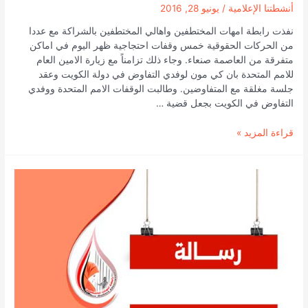
أنشطتنا الإعلامية
/
يونيو 28, 2016
نفذت رابطة امهات المختطفين واهالي المختطفين بالشراكة مع عددا
من الحركات الحقوقية خمس وقفات احتجاجية ظهر اليوم في اماكن
متفرقة من العاصمة صنعاء. وجاء ذلك تزامناً مع زيارة الامين العام
للامم المتحدة بان كي مون لوفدي التفاوض في دولة الكويت وعقد
جلسة مغلقة مع المتفاوضين. وطالبت الوقفات الامم المتحدة ووفدي
التفاوض في الكويت بجعل قضية …
صنعاء:
قراءة المزيد »
انتفاضة
الامهات
تهزارجاء
العاصمة
صنعاء
للمطالبة
باطلاق
سراح
ابنائهن
من
سجون
جماعة