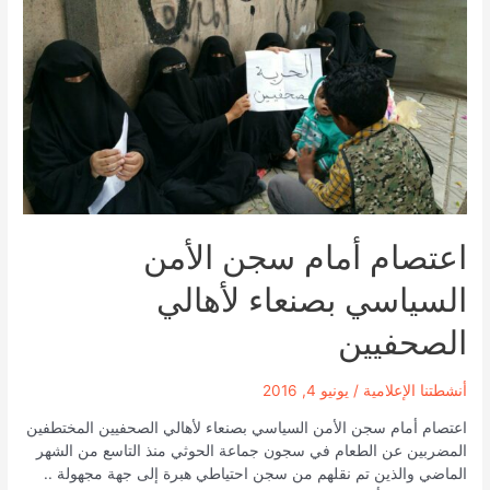
وقفة
نسائية
أمام
النائب
العام
وتمنع
تنفيذ
أخرى
أمام
نقابة
اعتصام أمام سجن الأمن
الصحفيين
السياسي بصنعاء لأهالي
الصحفيين
أنشطتنا الإعلامية
/
يونيو 4, 2016
اعتصام أمام سجن الأمن السياسي بصنعاء لأهالي الصحفيين المختطفين
المضربين عن الطعام في سجون جماعة الحوثي منذ التاسع من الشهر
الماضي والذين تم نقلهم من سجن احتياطي هبرة إلى جهة مجهولة ..