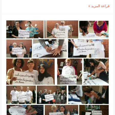
جماعة
قراءة المزيد »
الحوثي
تختطف
محاميا
وتعتدي
على
امرأة
أمام
مكتب
النائب
العام
بصنعاء