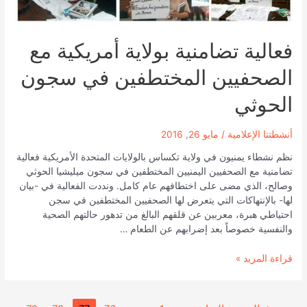
فعالية تضامنية بولاية أمريكية مع
الصحفيين المختطفين في سجون
الحوثي
أنشطتنا الإعلامية
/
مايو 26, 2016
نظم نشطاء يمنيون في ولاية تكساس بالولايات المتحدة الأمريكية فعالية
تضامنية مع الصحفيين اليمنيين المختطفين في سجون ميليشيا الحوثي
وصالح، الذي مضى على اختطافهم عام كامل. ونددت الفعالية في -بيان
لها- بالإنتهاكات التي يتعرض لها الصحفيين المختطفين في سجن
احتياطي هبرة، معربين عن قلقهم البالغ من تدهور حالتهم الصحية
والنفسية خصوصاً بعد إضرابهم عن الطعام …
فعالية
قراءة المزيد »
تضامنية
بولاية
أمريكية
تعدد