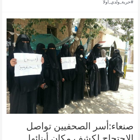
#حرية_ولدي_أولا
صنعاء:أسر الصحفيين تواصل
الاحتجاج لكشف مكان أبنائها