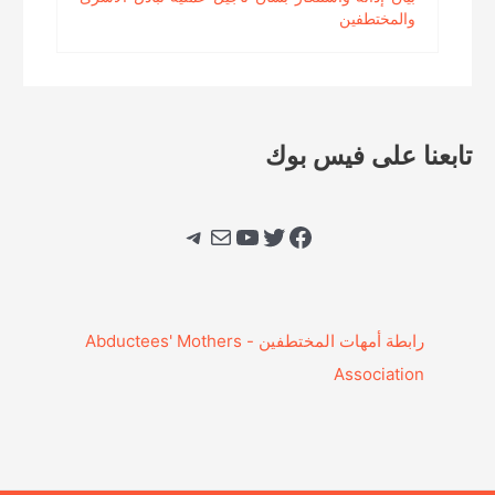
والمختطفين
تابعنا على فيس بوك
فيسبوك
تويتر
يوتيوب
بريد
تيليجرام
‎رابطة أمهات المختطفين - Abductees' Mothers
Association‎