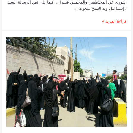
الفوري عن المختطفين والمخفيين قسرا .. فيما يلي نص الرسالة السيد
/ إسماعيل ولد الشيخ مبعوث …
وقفة
قراءة المزيد »
احتجاجية
لرابطة
أمهات
المختطفين
أمام
فندق
شيراتون