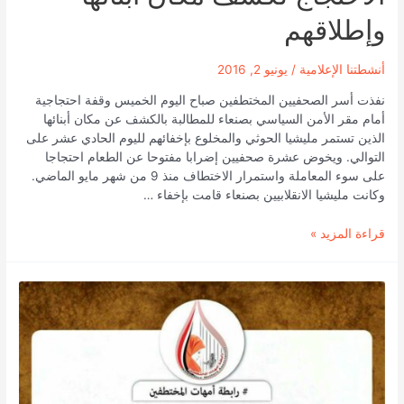
وإطلاقهم
أنشطتنا الإعلامية
/
يونيو 2, 2016
نفذت أسر الصحفيين المختطفين صباح اليوم الخميس وقفة احتجاجية
أمام مقر الأمن السياسي بصنعاء للمطالبة بالكشف عن مكان أبنائها
الذين تستمر مليشيا الحوثي والمخلوع بإخفائهم لليوم الحادي عشر على
التوالي. ويخوض عشرة صحفيين إضرابا مفتوحا عن الطعام احتجاجا
على سوء المعاملة واستمرار الاختطاف منذ 9 من شهر مايو الماضي.
وكانت مليشيا الانقلابيين بصنعاء قامت بإخفاء …
صنعاء:أسر
قراءة المزيد »
الصحفيين
تواصل
الاحتجاج
لكشف
مكان
أبنائها
وإطلاقهم