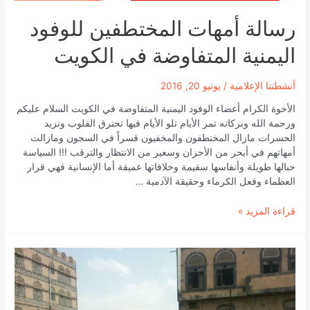
الحوثي
رسالة أمهات المختطفين للوفود
اليمنية المتفاوضة في الكويت
أنشطتنا الإعلامية
/
يونيو 20, 2016
الأخوة الكرام أعضاء الوفود اليمنية المتفاوضة في الكويت السلام عليكم
ورحمة الله وبركاته تمر الأيام تلو الأيام فيها تحترق القلوب وتزيد
الحسرات مازال المختطفون والمخفيون قسراً في السجون ومازالت
أمهاتهم في أبحر من الأحزان وسعير من الانتظار والترقب !!! السياسة
حبالها طويلة وأنفاسها سقيمة وخلافاتها عميقة أما الإنسانية فهي قرار
العظماء وفعل الكرماء وحقيقة الآدمية …
رسالة
قراءة المزيد »
أمهات
المختطفين
للوفود
اليمنية
المتفاوضة
في