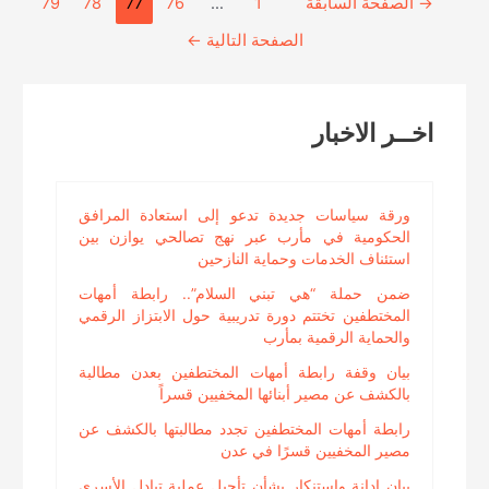
→
الصفحة السابقة
1
…
76
77
78
79
مع
صفحات
الصحفيين
الصفحة التالية
←
المقالات
المختطفين
في
سجون
اخــر الاخبار
الحوثي
ورقة سياسات جديدة تدعو إلى استعادة المرافق
الحكومية في مأرب عبر نهج تصالحي يوازن بين
استئناف الخدمات وحماية النازحين
ضمن حملة “هي تبني السلام”.. رابطة أمهات
المختطفين تختتم دورة تدريبية حول الابتزاز الرقمي
والحماية الرقمية بمأرب
بيان وقفة رابطة أمهات المختطفين بعدن مطالبة
بالكشف عن مصير أبنائها المخفيين قسراً
رابطة أمهات المختطفين تجدد مطالبتها بالكشف عن
مصير المخفيين قسرًا في عدن
بيان إدانة واستنكار بشأن تأجيل عملية تبادل الأسرى