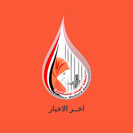
اخــر الاخبار
ورقة سياسات جديدة تدعو إلى استعادة المرافق الحكومية في مأرب عبر نهج
تصالحي يوازن بين استئناف الخدمات وحماية النازحين