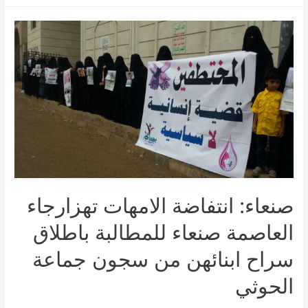
أمهات
المختطفين
للسيد
بان
كي
مون
صنعاء: انتفاضة الامهات تهزارجاء
العاصمة صنعاء للمطالبة باطلاق
سراح ابنائهن من سجون جماعة
الحوثي