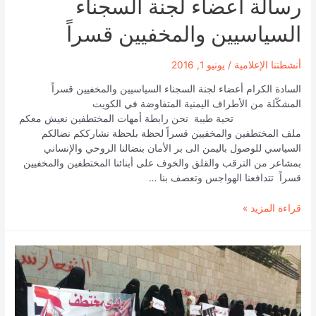
رسالة أعضاء لجنة السجناء
السياسيين والمخفيين قسراً
أنشطتنا الإعلامية
/
يونيو 1, 2016
السادة الكرام أعضاء لجنة السجناء السياسيين والمخفيين قسراً
المشكّلة من الأطراف اليمنية المتفاوضة في الكويت
تحية طيبة نحن رابطة أمهات المختطفين نعيش معكم
ملف المختطفين والمخفيين قسراً لحظة بلحظة نشارككم نضالكم
السياسي للوصول باليمن الى بر الأمان بنضالنا الروحي والإنساني
بمشاعر من الترقب والقلق والخوف على أبنائنا المختطفين والمخفيين
قسراً تتدافعنا الهواجس وتعصف بنا …
رابطة
قراءة المزيد »
أمهات
المختطفين
توجه
رسالة
أعضاء
لجنة
السجناء