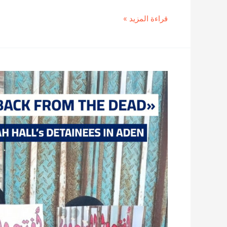
إشهار
قراءة المزيد »
ورقة
السياسات
حول
تجربة
الصراري
كنموذج
للعدالة
التصالحية
وبناء
السلام
في
اليمن