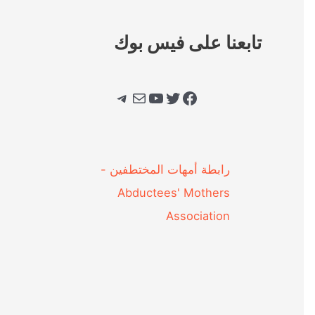
تابعنا على فيس بوك
فيسبوك
تويتر
يوتيوب
بريد
تيليجرام
‎رابطة أمهات المختطفين -
Abductees' Mothers
Association‎