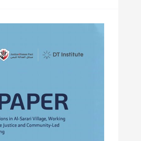
نحو
أرضيات
حماية
قانونية
ومؤسسية
ومجتمعية
للنساء
في
الفضاء
المدني
اليمني