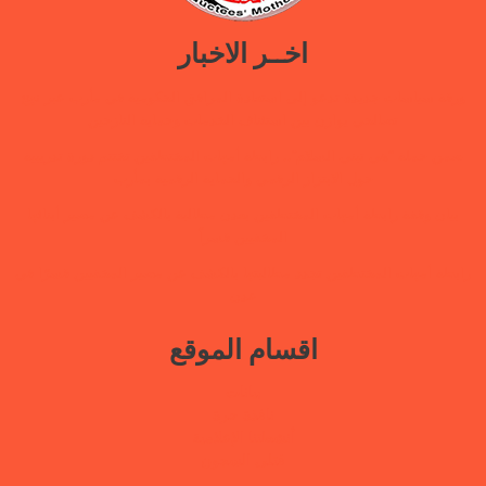
اخــر الاخبار
ورقة سياسات جديدة تدعو إلى استعادة المرافق الحكومية في مأرب عبر نهج
تصالحي يوازن بين استئناف الخدمات وحماية النازحين
ضمن حملة “هي تبني السلام”.. رابطة أمهات المختطفين تختتم دورة تدريبية
حول الابتزاز الرقمي والحماية الرقمية بمأرب
بيان وقفة رابطة أمهات المختطفين بعدن مطالبة بالكشف عن مصير أبنائها
المخفيين قسراً
رابطة أمهات المختطفين تجدد مطالبتها بالكشف عن مصير المخفيين قسرًا في
عدن
اقسام الموقع
بيانات
نافذة حرة
أنشطتنا الإعلامية
قتلى السجون