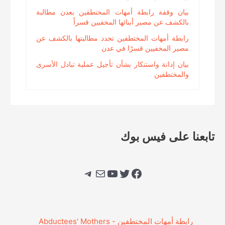
الحوثي
بيان وقفة رابطة أمهات المختطفين بعدن مطالبة
بالكشف عن مصير أبنائها المخفيين قسراً
رابطة أمهات المختطفين تجدد مطالبتها بالكشف عن
مصير المخفيين قسرًا في عدن
بيان إدانة واستنكار بشأن تأجيل عملية تبادل الأسرى
والمختطفين
تابعنا على فيس بوك
فيسبوك
تويتر
يوتيوب
بريد
تيليجرام
‎رابطة أمهات المختطفين - Abductees' Mothers