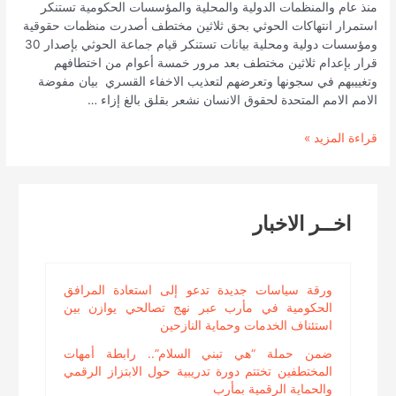
منذ عام والمنظمات الدولية والمحلية والمؤسسات الحكومية تستنكر
استمرار انتهاكات الحوثي بحق ثلاثين مختطف أصدرت منظمات حقوقية
ومؤسسات دولية ومحلية بيانات تستنكر قيام جماعة الحوثي بإصدار 30
قرار بإعدام ثلاثين مختطف بعد مرور خمسة أعوام من اختطافهم
وتغييبهم في سجونها وتعرضهم لتعذيب الاخفاء القسري بيان مفوضة
الامم الامم المتحدة لحقوق الانسان نشعر بقلق بالغ إزاء …
منظمات
قراءة المزيد »
ومؤسسات
حكومية
محلية
ودولية
اخــر الاخبار
تستنكر
أحكام
الإعدام
بحق
ورقة سياسات جديدة تدعو إلى استعادة المرافق
30
الحكومية في مأرب عبر نهج تصالحي يوازن بين
مختطف
استئناف الخدمات وحماية النازحين
في
ضمن حملة “هي تبني السلام”.. رابطة أمهات
سجون
المختطفين تختتم دورة تدريبية حول الابتزاز الرقمي
جماعة
والحماية الرقمية بمأرب