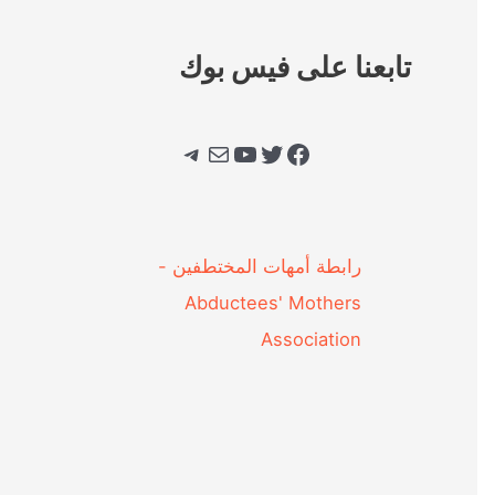
تابعنا على فيس بوك
فيسبوك
تويتر
يوتيوب
بريد
تيليجرام
‎رابطة أمهات المختطفين -
Abductees' Mothers
Association‎