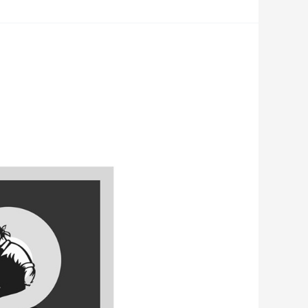
رابطة
أمهات
المختطفين
و(ACJ)
لمناصرة
المختطفين..
باحثون
قانونيون
وناشطون
يطالبون
بمقاضاة
الخاطفين
وتأهيل
المدافعين
عن
حقوق
الإنسان