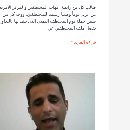
طالب كل من رابطة أمهات المختطفين والمركز الأمريكي 
من أبريل يوماً وطنيا رسميا للمختطفين. ووجه كل من ال
ضمن حملة يوم المختطف اليمني التي ينفذانها بالتعاون
بفصل ملف المختطفين عن …
رابطة
قراءة المزيد »
أمهات
المختطفين
والمركز
الأمريكي
للعدالة
يخاطبان
رئاسة
الجمهورية
والحكومة
بشأن
المختطفين
ورعاية