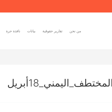
من نحن
تقارير حقوقية
بيانات
نافذة حرة
مختطف_اليمني_18أبريل