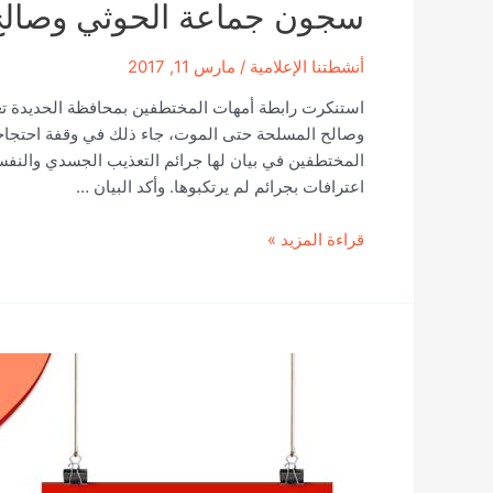
سجون جماعة الحوثي وصالح
أنشطتنا الإعلامية
/
مارس 11, 2017
استنكرت رابطة أمهات المختطفين بمحافظة الحديدة تع
وصالح المسلحة حتى الموت، جاء ذلك في وقفة احتجاجي
المختطفين في بيان لها جرائم التعذيب الجسدي والنف
اعترافات بجرائم لم يرتكبوها. وأكد البيان …
رابطة
قراءة المزيد »
الأمهات
في
محافظة
الحديدة
تستنكر
تعذيب
أبناءها
في
سجون