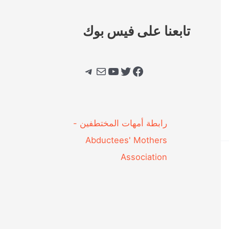
تابعنا على فيس بوك
فيسبوك
تويتر
يوتيوب
بريد
تيليجرام
‎رابطة أمهات المختطفين -
Abductees' Mothers
Association‎