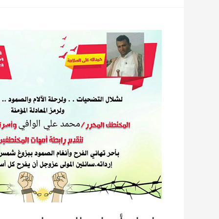
الامهات
يستنكر
تعذيب
أبناءها
المختطفين
حتى
الموت
في
سجون
الحوثي
وصالح
في
محافظة
الحديدة