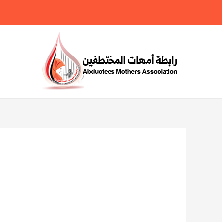
خطي
لى
لمحتوى