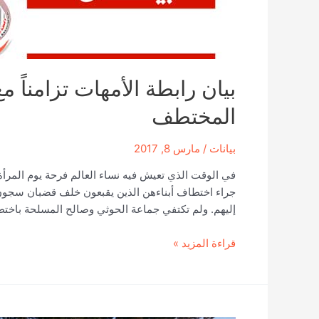
بيان رابطة الأمهات تزامناً م
المختطف
بيانات
/
مارس 8, 2017
في الوقت الذي تعيش فيه نساء العالم فرحة يوم المرأة
جراء اختطاف أبناءهن الذين يقبعون خلف قضبان سجون
إليهم. ولم تكتفي جماعة الحوثي وصالح المسلحة باختط
بيان
قراءة المزيد »
رابطة
الأمهات
تزامناً
مع