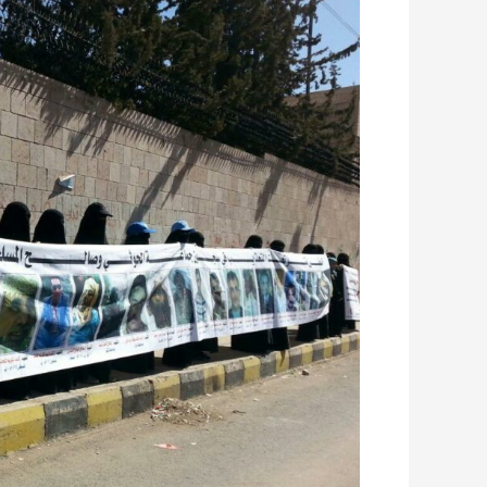
انطلاق
حملتها
الإعلامية
أم
المختطف