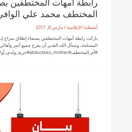
رابطة أمهات المختطفين بصنع
المختطف محمد علي الوافي
أنشطتنا الإعلامية
/
مارس 8, 2017
باركت رابطة أمهات المختطفين بصنعاء إطلاق سراح إ
المسلحة، ونسأل الله القدير أن يفرح جميع أسر وأهال
#أم_المختطف#abductees_mother#حرية_ولدي_أولا