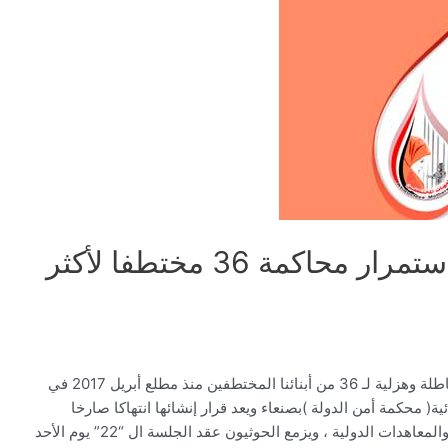
بيان لـ رابطة الأمهات يدين استمرار محاكمة 36 مختطفا لأكثر
تستمر جماعة الحوثي المسلحة بعقد جلسات محاكمة باطلة وهزلية لـ 36 من أبنائنا المختطفين منذ مطلع أبريل 2017 في
( محكمة أمن الدولة )بصنعاء ويعد قرار إنشائها انتهاكا صارخا
لدستور الجمهورية اليمنية والقوانين النافذة والمواثيق والمعاهدات الدولية ، ويزمع الحوثيون عقد الجلسة ال “22” يوم الأحد