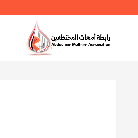
خطي
لى
لمحتوى