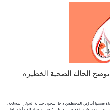
 يوضح الحالة الصحية الخطيرة
اناة يعيشها أبناؤهن المختطفين داخل سجون جماعة الحوثي المسلحة؛
مي في تدهور شديد فقد جيء به على كرسي متحرك للقاء أهله داخل