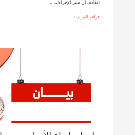
القادم. إن سير الإجراءات …
بيان
قراءة المزيد »
لـ
رابطة
الأمهات
يدين
استمرار
محاكمة
36
مختطفا
لأكثر
من
عام