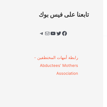
تابعنا على فيس بوك
فيسبوك
تويتر
يوتيوب
بريد
تيليجرام
‎رابطة أمهات المختطفين -
Abductees' Mothers
Association‎