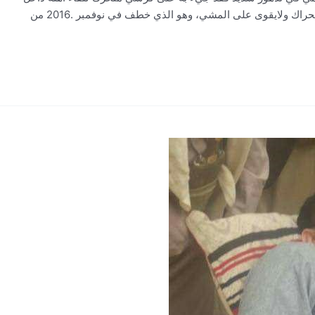
سجن الأمن السياسي صباح اليوم الإثنين، ولايستطيع الحراك ولايقوى على المشي، وهو الذي خطف في نوفمبر .2016 من