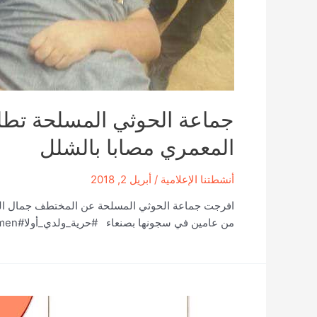
جماعة الحوثي المسلحة تط
المعمري مصابا بالشلل
أنشطتنا الإعلامية
/
أبريل 2, 2018
افرجت جماعة الحوثي المسلحة عن المختطف جمال المع
من عامين في سجونها بصنعاء #حرية_ولدي_أولا#abductees_mother#yemen