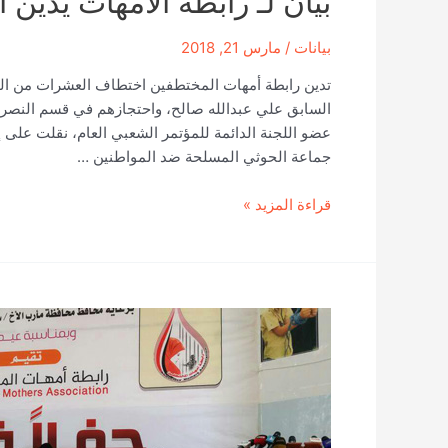
بيان لـ رابطة الأمهات يدين
بيانات
/
مارس 21, 2018
تدين رابطة أمهات المختطفين اختطاف العشرات من المت
السابق علي عبدالله صالح، واحتجازهم في قسم النصر، و
عضو اللجنة الدائمة للمؤتمر الشعبي العام، نقلت على إ
جماعة الحوثي المسلحة ضد المواطنين …
بيان
قراءة المزيد »
لـ
رابطة
الأمهات
يدين
احتجاز
متظاهرات
بصنعاء