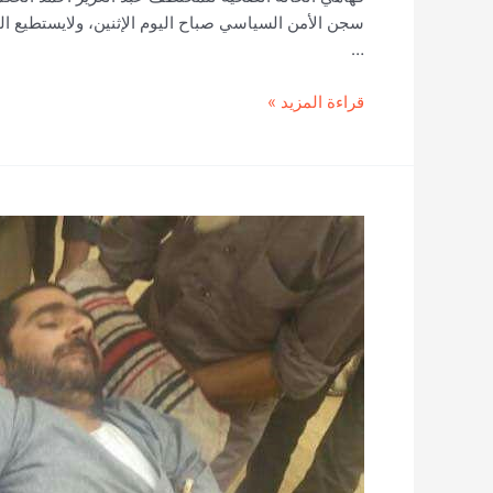
…
بلاغ
قراءة المزيد »
عاجل
لـ
رابطة
الأمهات
يوضح
الحالة
الصحية
الخطيرة
للمختطف
الحكمي