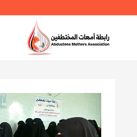
خطي
لى
لمحتوى