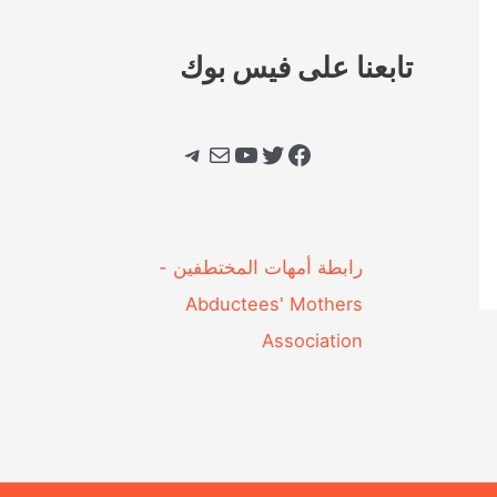
تابعنا على فيس بوك
فيسبوك
تويتر
يوتيوب
بريد
تيليجرام
‎رابطة أمهات المختطفين -
Abductees' Mothers
Association‎