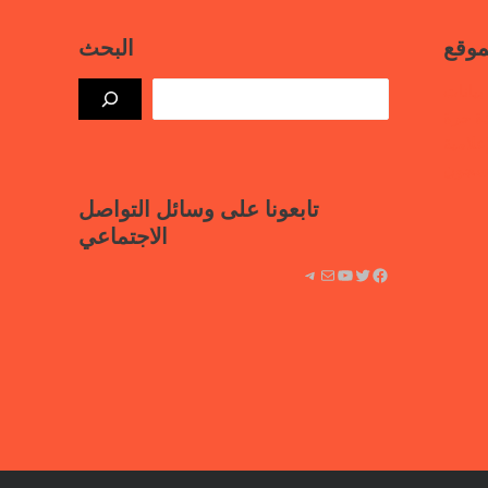
موقع
البحث
بيانات
ذة حرة
علامية
لسجون
تابعونا على وسائل التواصل
الاجتماعي
فيسبوك
تويتر
يوتيوب
بريد
تيليجرام