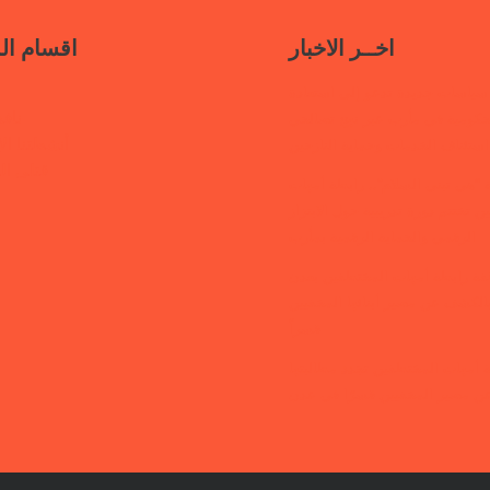
اخــر الاخبار
اقسام ال
سياسات جديدة تدعو إلى استعادة
ناف
حكومية في مأرب عبر نهج تصالحي
أنشطتنا الإ
استئناف الخدمات وحماية النازحين
قتلى ا
“هي تبني السلام”.. رابطة أمهات
 تختتم دورة تدريبية حول الابتزاز
الرقمي والحماية الرقمية بمأرب
قفة رابطة أمهات المختطفين بعدن
الكشف عن مصير أبنائها المخفيين
قسراً
 أمهات المختطفين تجدد مطالبتها
ن مصير المخفيين قسرًا في عدن