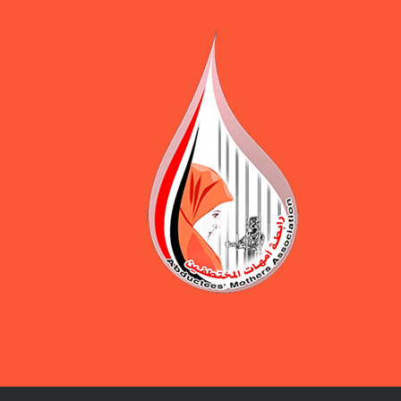
ورقة 
المرافق ال
يوازن بين 
ضمن حملة 
المختطفين
بيان و
مطالبة ب
رابطة
بالكشف ع