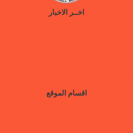
اخــر الاخبار
ورقة سياسات جديدة تدعو إلى استعادة المرافق الحكومية في مأرب عبر نهج
تصالحي يوازن بين استئناف الخدمات وحماية النازحين
ضمن حملة “هي تبني السلام”.. رابطة أمهات المختطفين تختتم دورة تدريبية
حول الابتزاز الرقمي والحماية الرقمية بمأرب
بيان وقفة رابطة أمهات المختطفين بعدن مطالبة بالكشف عن مصير أبنائها
المخفيين قسراً
رابطة أمهات المختطفين تجدد مطالبتها بالكشف عن مصير المخفيين قسرًا في
عدن
اقسام الموقع
بيانات
نافذة حرة
أنشطتنا الإعلامية
قتلى السجون