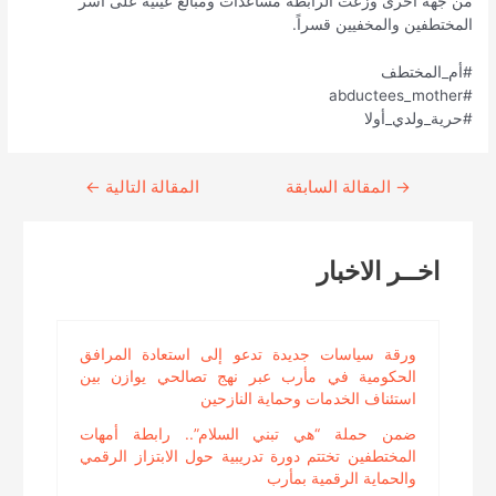
من جهة أخرى وزعت الرابطة مساعدات ومبالغ عينية على أسر
المختطفين والمخفيين قسراً.
#أم_المختطف
#abductees_mother
#حرية_ولدي_أولا
→
Continue
المقالة السابقة
المقالة التالية
←
Reading
اخــر الاخبار
ورقة سياسات جديدة تدعو إلى استعادة المرافق
الحكومية في مأرب عبر نهج تصالحي يوازن بين
استئناف الخدمات وحماية النازحين
ضمن حملة “هي تبني السلام”.. رابطة أمهات
المختطفين تختتم دورة تدريبية حول الابتزاز الرقمي
والحماية الرقمية بمأرب