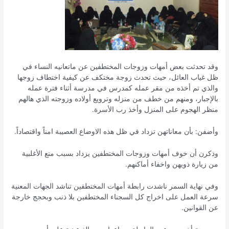
وقد تحدثت بعض أمهات وزوجات المختطفين عن ماتعانيه النساء في
ظل غياب العائل، حيث تحدث زوجة مختكف عن كيفية اختطاف زوجها
والذي تم أخذه من مقر عمله كمدرس في مدرسة أثناء فترة عمله
بالإجبار، ومنهم من خطف من منزله وترويع أولاده وزوجته الذي هالهم
منظر الهجوم على المنزل وأخذ رب الأسرة.
وأضفن: بأن معاناتهن تزداد في ظل هذه الاوضاع العصيبة امناً واقتصاداً.
وذكرن أن خوف أمهات وزوجات المختطفين يزداد بسبب منع الأغلبية
من زيارة ذويهن واخفاء أماكنهم.
وفي نهاية السمر ناشدت رابطة أمهات المختطفين تناشد الجهات المعنية
سرعة العمل على اخراج كل السجناء المختطفين بلا ذنب وبحجج خارجة
عن القوانين.