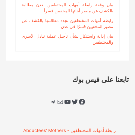
بيان وقفة رابطة أمهات المختطفين بعدن مطالبة
بالكشف عن مصير أبنائها المخفيين قسراً
رابطة أمهات المختطفين تجدد مطالبتها بالكشف عن
مصير المخفيين قسرًا في عدن
بيان إدانة واستنكار بشأن تأجيل عملية تبادل الأسرى
والمختطفين
تابعنا على فيس بوك
فيسبوك
تويتر
يوتيوب
بريد
تيليجرام
‎رابطة أمهات المختطفين - Abductees' Mothers