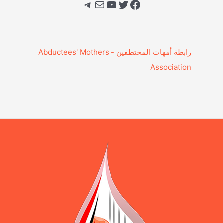
فيسبوك
تويتر
يوتيوب
بريد
تيليجرام
‎رابطة أمهات المختطفين - Abductees' Mothers
Association‎