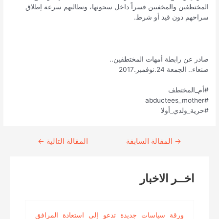
المختطفين والمخفيين قسراً داخل سجونها، ونطالبهم سرعة إطلاق
سراحهم دون قيد أو شرط.
صادر عن رابطة أمهات المختطفين..
صنعاء.. الجمعة 24.نوفمبر.2017
#أم_المختطف
#abductees_mother
#حرية_ولدي_أولا
→
Continue
المقالة السابقة
المقالة التالية
←
Reading
اخــر الاخبار
ورقة سياسات جديدة تدعو إلى استعادة المرافق