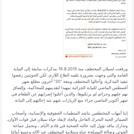
ورفعت لسيلان المختطف منذ 19.8.2015 مذكرات سابقة إلى النيابة
العامة والتي وجهت بضرورة تلقيه العلاج اللازم، لكن الحوثيين رفضوا
تنفيذ المذكرة، وأحالوا المختطف ومعه “20” آخرون مطلع شهر
أغسطس الماضي للنيابة الجزائية تمهيدا لتقديمهم للمحاكمة، وإلصاق
تهم عليهم وجرائم لم يرتكبوها، والذين أعلنوا إضرابهم عن الطعام في
شهر أكتوبر الماضي جراء منع الزيارات عنهم منذ إحالتهم إلى النيابة.
إننا أمهات المختطفين نناشد المنظمات الحقوقية والإنسانية، وأصحاب
الضمائر الحية التحرك العاجل والجاد لإنقاذ حياة سيلان قبل فوات الأوان،
وتدارك ماقد تؤول إليه حالته الصحية في قادم الأيام ، ونحمل جماعة
الحوثي وصالح المسلحة حياة وسلامة المختطف عبد الإله وجميع أبنائنا