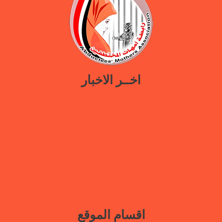
اخــر الاخبار
ورقة سياسات جديدة تدعو إلى استعادة المرافق الحكومية في مأرب عبر نهج
تصالحي يوازن بين استئناف الخدمات وحماية النازحين
ضمن حملة “هي تبني السلام”.. رابطة أمهات المختطفين تختتم دورة تدريبية
حول الابتزاز الرقمي والحماية الرقمية بمأرب
بيان وقفة رابطة أمهات المختطفين بعدن مطالبة بالكشف عن مصير أبنائها
المخفيين قسراً
رابطة أمهات المختطفين تجدد مطالبتها بالكشف عن مصير المخفيين قسرًا في
عدن
اقسام الموقع