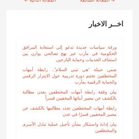
→
المقالة السابقة
المقالة التالية
←
Reading
اخــر الاخبار
ورقة سياسات جديدة تدعو إلى استعادة المرافق
الحكومية في مأرب عبر نهج تصالحي يوازن بين
استئناف الخدمات وحماية النازحين
ضمن حملة “هي تبني السلام”.. رابطة أمهات
المختطفين تختتم دورة تدريبية حول الابتزاز الرقمي
والحماية الرقمية بمأرب
بيان وقفة رابطة أمهات المختطفين بعدن مطالبة
بالكشف عن مصير أبنائها المخفيين قسراً
رابطة أمهات المختطفين تجدد مطالبتها بالكشف عن
مصير المخفيين قسرًا في عدن
بيان إدانة واستنكار بشأن تأجيل عملية تبادل الأسرى
والمختطفين