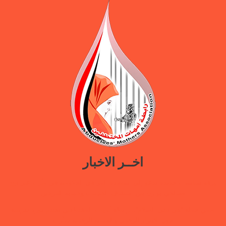
اخــر الاخبار
ورقة سياسات جديدة تدعو إلى استعادة المرافق الحكومية في مأرب عبر نهج
تصالحي يوازن بين استئناف الخدمات وحماية النازحين
ضمن حملة “هي تبني السلام”.. رابطة أمهات المختطفين تختتم دورة تدريبية
حول الابتزاز الرقمي والحماية الرقمية بمأرب