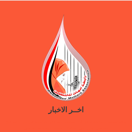
اخــر الاخبار
ورقة سياسات جديدة تدعو إلى استعادة المرافق الحكومية في مأرب عبر نهج
تصالحي يوازن بين استئناف الخدمات وحماية النازحين