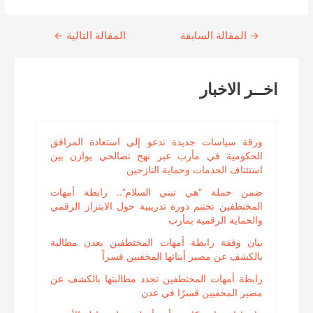
→
Continue
المقالة السابقة
المقالة التالية
←
Reading
اخــر الاخبار
ورقة سياسات جديدة تدعو إلى استعادة المرافق
الحكومية في مأرب عبر نهج تصالحي يوازن بين
استئناف الخدمات وحماية النازحين
ضمن حملة “هي تبني السلام”.. رابطة أمهات
المختطفين تختتم دورة تدريبية حول الابتزاز الرقمي
والحماية الرقمية بمأرب
بيان وقفة رابطة أمهات المختطفين بعدن مطالبة
بالكشف عن مصير أبنائها المخفيين قسراً
رابطة أمهات المختطفين تجدد مطالبتها بالكشف عن
مصير المخفيين قسرًا في عدن