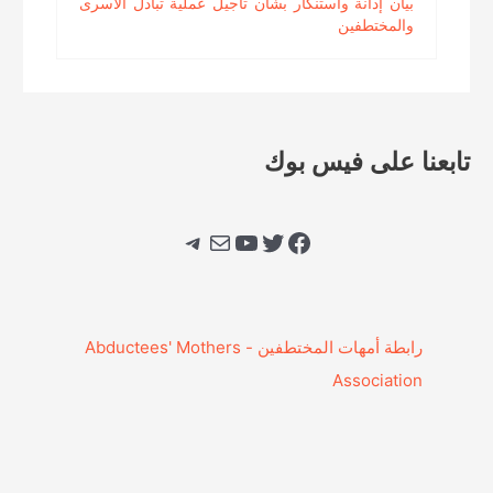
بيان إدانة واستنكار بشأن تأجيل عملية تبادل الأسرى
والمختطفين
تابعنا على فيس بوك
فيسبوك
تويتر
يوتيوب
بريد
تيليجرام
‎رابطة أمهات المختطفين - Abductees' Mothers
Association‎