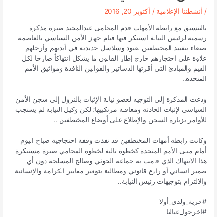
/
أنشطتنا الإعلامية
/
أكتوبر 20, 2016
بالتنسيق مع رابطة الأمهات قدم المحامي عبدالمجيد صبرة مذكرة
رسمية لرئيس النيابة استنكر فيها قيام جهاز الأمن السياسي بالعاصمة
صنعاء بتقييد المختطفين بقيود وسلاسل حديدية في أيديهم وأرجلهم
علاوة على احتجازهم خارج إطار القانون ما يشكل انتهاكاً صارخا لكل
القيم والمبادئ التي أقرتها الدساتير والقوانين النافذة ومواثيق الأمم
المتحدة..
ودعت المذكرة إلى التوجيه لعضو نيابة الإثبات بالنزول إلى سجن الأمن
السياسي لإثبات الحادثة ومعاقبة مرتكبيها؛ لكن وكيل النيابة لم يستجب
للأوامر بزيارة السجن والإطلاع على أوضاع المختطفين ..
وكانت رابطة أمهات المختطفين قد نفذت وقفة احتجاجية صباح اليوم
أمام مبنى الأمم المتحدة كخطوة تالية لخطوة المحامي صبرة مستنكرة
هذا الانتهاك الذي قامت به جماعة الحوثي وصالح المسلحة دون أي
ضمير انساني أو رادع قانوني ومطالبة بتوفير معايير الكرامة والإنسانية
والالتزام بتوجيهات رئيس النيابة..
#حرية_ولدي_أولا
#اخرجوا_عيالنا