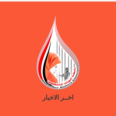
اخــر الاخبار
ورقة سياسات جديدة تدعو إلى استعادة المرافق الحكومية في مأرب عبر نهج
تصالحي يوازن بين استئناف الخدمات وحماية النازحين