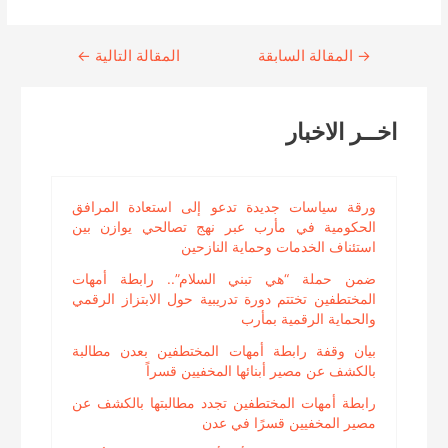
→
Continue
المقالة السابقة
المقالة التالية
←
Reading
اخــر الاخبار
ورقة سياسات جديدة تدعو إلى استعادة المرافق
الحكومية في مأرب عبر نهج تصالحي يوازن بين
استئناف الخدمات وحماية النازحين
ضمن حملة “هي تبني السلام”.. رابطة أمهات
المختطفين تختتم دورة تدريبية حول الابتزاز الرقمي
والحماية الرقمية بمأرب
بيان وقفة رابطة أمهات المختطفين بعدن مطالبة
بالكشف عن مصير أبنائها المخفيين قسراً
رابطة أمهات المختطفين تجدد مطالبتها بالكشف عن
مصير المخفيين قسرًا في عدن