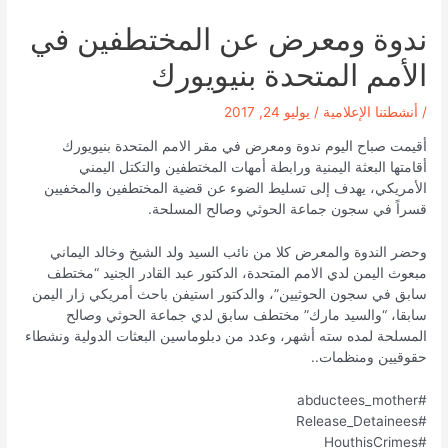
ندوة ومعرض عن المختطفين في
الأمم المتحدة بنيويورك
/
أنشطتنا الإعلامية
/
يوليو 24, 2017
أقيمت صباح اليوم ندوة ومعرض في مقر الامم المتحدة بنيويورك
أقامتها البعثة اليمنية ورابطة أمهات المختطفين والتكتل اليمني
الأمريكي، يهدف إلى تسليط الضوء عن قضية المختطفين والمخفيين
قسراً في سجون جماعة الحوثي وصالح المسلحة.
وحضر الندوة والمعرض كلا من نائب السيد ولد الشيخ وخالد اليماني
مبعوث اليمن لدي الامم المتحدة، الدكتور عبد القادر الجنيد “مختطف
سابق في سجون الحوثيين”، والدكتور استيفن باحث أمريكي زار اليمن
سابقا، “والسيد مارك” مختطف سابق لدي جماعة الحوثي وصالح
المسلحة لمده سته أشهر، وعدد من دبلوماسين البعثات الدولية ونشطاء
حقوقيين ومنظمات..
#abductees_mother
#Release_Detainees
#HouthisCrimes