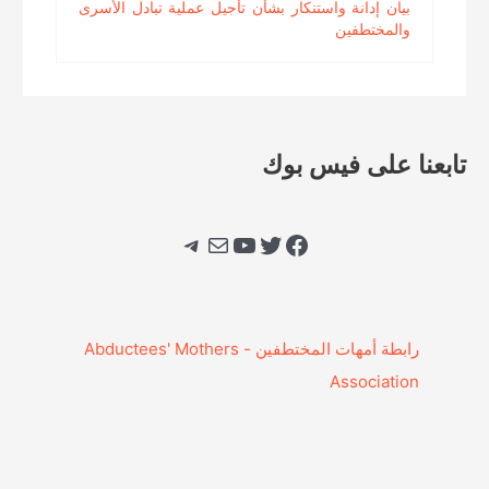
بيان إدانة واستنكار بشأن تأجيل عملية تبادل الأسرى
والمختطفين
تابعنا على فيس بوك
فيسبوك
تويتر
يوتيوب
بريد
تيليجرام
‎رابطة أمهات المختطفين - Abductees' Mothers
Association‎