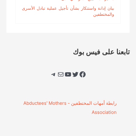
بيان إدانة واستنكار بشأن تأجيل عملية تبادل الأسرى
والمختطفين
تابعنا على فيس بوك
فيسبوك
تويتر
يوتيوب
بريد
تيليجرام
‎رابطة أمهات المختطفين - Abductees' Mothers
Association‎