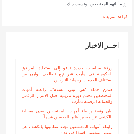
رؤيه أبائهم المختطفين، وتسبب ذلك …
بيان
قراءة المزيد »
لرابطه
الامهات
يستنكر
مايحدث
اخــر الاخبار
في
سجن
القلعة
وباقي
ورقة سياسات جديدة تدعو إلى استعادة المرافق
السجون
الحكومية في مأرب عبر نهج تصالحي يوازن بين
من
استئناف الخدمات وحماية النازحين
تعذيب
ضمن حملة “هي تبني السلام”.. رابطة أمهات
وإهانة
المختطفين تختتم دورة تدريبية حول الابتزاز الرقمي
للمختطفين
والحماية الرقمية بمأرب
بمحافظة
الحديدة
بيان وقفة رابطة أمهات المختطفين بعدن مطالبة
بالكشف عن مصير أبنائها المخفيين قسراً
رابطة أمهات المختطفين تجدد مطالبتها بالكشف عن
مصير المخفيين قسرًا في عدن