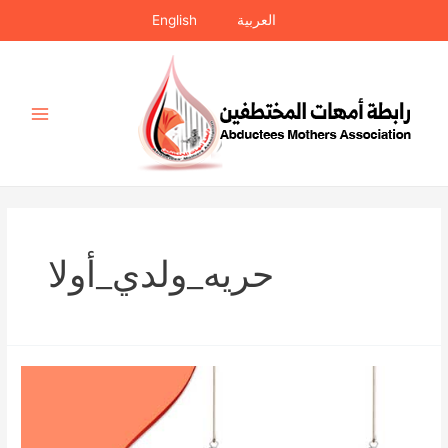
خطي
العربية
English
لى
لمحتوى
Main
Menu
حريه_ولدي_أولا