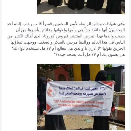
وفي شهادات وثقتها الرابطة لأسر المخفيين قسراً قالت رحاب (ابنة أحد
المخفيين) أنها خائفة جداً هي وأمها وإخواتها وعائلتها بأسرها من أن
يصيب والدها بهذا المرض المنتشر فيروس كورونا، الذي أهلك الكثير من
الناس في هذا العالم ووالدها مريض بالسكر والضغط، ووجهت تساؤلها
الحزين بقولها “لا أدري يا والدي هل تتعالج أم لا؟ هل تستخدم دواءك؟
هل يعتنون بك أم لا؟ هل أنت بصحة جيدة؟”