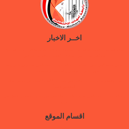
اخــر الاخبار
ورقة سياسات جديدة تدعو إلى استعادة المرافق الحكومية في مأرب عبر نهج
تصالحي يوازن بين استئناف الخدمات وحماية النازحين
ضمن حملة “هي تبني السلام”.. رابطة أمهات المختطفين تختتم دورة تدريبية
حول الابتزاز الرقمي والحماية الرقمية بمأرب
بيان وقفة رابطة أمهات المختطفين بعدن مطالبة بالكشف عن مصير أبنائها
المخفيين قسراً
رابطة أمهات المختطفين تجدد مطالبتها بالكشف عن مصير المخفيين قسرًا في
عدن
اقسام الموقع
بيانات