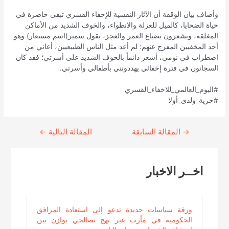
وأضاف بيان الوقفة أن الآثار النفسية للإخفاء القسري تبقى حاضرة في
حياة الضحايا، كالميل للعزلة والانطواء، والخوف الشديد من الأماكن
المغلقة، ويشعرون بضياع العمر والعجز، يقول سمير(اسم مستعار) وهو
أحد المخفيين المفرج عنهم: لم أعد مثل الناس الطبيعيين، أعاني من
اضطراب في نومي، أشعر دائماً بالخوف الشديد على أسرتي؛ فقد كان
السجانون في فترة إخفائي يهددونني بأطفالي وأسرتي.
#اليوم_العالمي_للاخفاء_القسري
#حرية_ولدي_أولا
→
Continue
المقالة السابقة
المقالة التالية
←
Reading
اخــر الاخبار
ورقة سياسات جديدة تدعو إلى استعادة المرافق
الحكومية في مأرب عبر نهج تصالحي يوازن بين