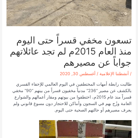
تسعون مخفي قسراً حتى اليوم
منذ العام 2015م لم تجد عائلاتهم
جواباً عن مصيرهم
/
أنشطتنا الإعلامية
/
أغسطس 30, 2020
طالبت رابطة أمهات المختطفين في اليوم العالمي للإخفاء القسري
بالكشف عن مصير “236” مدنياً مخفيون قسراً من بينهم “90” مخفي
قسراً منذ عام 2015م، اختطفوا من بيوتهم ومقار أعمالهم والشوارع
العامة وزُج بهم في السجون وأماكن للاحتجاز دون مسوغ قانوني ولم
يعرف مصيرهم أو حالتهم الصحية حتى اليوم.