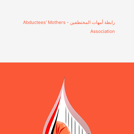
‎رابطة أمهات المختطفين - Abductees' Mothers
Association‎