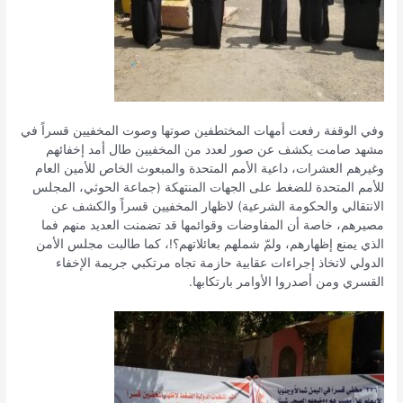
وفي الوقفة رفعت أمهات المختطفين صوتها وصوت المخفيين قسراً في
مشهد صامت يكشف عن صور لعدد من المخفيين طال أمد إخفائهم
وغيرهم العشرات، داعية الأمم المتحدة والمبعوث الخاص للأمين العام
للأمم المتحدة للضغط على الجهات المنتهكة (جماعة الحوثي، المجلس
الانتقالي والحكومة الشرعية) لاظهار المخفيين قسراً والكشف عن
مصيرهم، خاصة أن المفاوضات وقوائمها قد تضمنت العديد منهم فما
الذي يمنع إظهارهم، ولمّ شملهم بعائلاتهم؟!، كما طالبت مجلس الأمن
الدولي لاتخاذ إجراءات عقابية حازمة تجاه مرتكبي جريمة الإخفاء
القسري ومن أصدروا الأوامر بارتكابها.