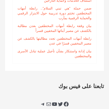
استئناف الخدمات وحماية النازحين
ضمن حملة “هي تبني السلام”.. رابطة أمهات
المختطفين تختتم دورة تدريبية حول الابتزاز الرقمي
والحماية الرقمية بمأرب
بيان وقفة رابطة أمهات المختطفين بعدن مطالبة
بالكشف عن مصير أبنائها المخفيين قسراً
رابطة أمهات المختطفين تجدد مطالبتها بالكشف عن
مصير المخفيين قسرًا في عدن
بيان إدانة واستنكار بشأن تأجيل عملية تبادل الأسرى
والمختطفين
تابعنا على فيس بوك
فيسبوك
تويتر
يوتيوب
بريد
تيليجرام